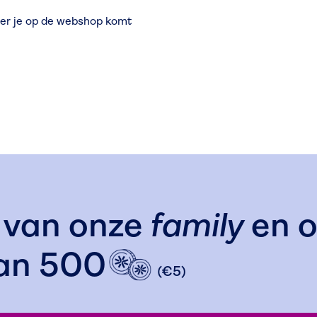
eer je op de webshop komt
d van onze
family
en o
van
500
(€5)