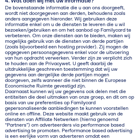
4. Wat doen wij met uw informatie?
De bovenstaande informatie die u aan ons doorgeeft,
wordt niet doorgegeven aan derden, behoudens zoals
anders aangegeven hieronder. Wij gebruiken deze
informatie enkel om u de diensten te leveren die u wil
bezoeken/gebruiken en om het aanbod op Familycard te
verbeteren. Om onze diensten aan te bieden, maken wij
mogelijks gebruik van de diensten van derde partijen
(zoals bijvoorbeeld een hosting provider). Zij mogen de
opgegeven persoonsgegevens enkel voor de uitvoering
van hun opdracht verwerken. Verder zijn ze verplicht zich
te houden aan de Privacywet. U geeft daarbij de
uitdrukkelijke geschreven toestemming dat wij uw
gegevens aan dergelijke derde partijen mogen
doorgeven, zelfs wanneer die niet binnen de Europese
Economische Ruimte gevestigd zijn.
Daarnaast kunnen wij uw gegevens ook delen met die
entiteiten die deel uitmaken van onze groep, en dit om op
basis van uw preferenties op Familycard
gepersonaliseerde aanbiedingen te kunnen voorstellen
online en offline. Deze website maakt gebruik van de
diensten van Affiliate Netwerken (hierna genoemd
“Partners”) om adverteerders via performance based
advertising te promoten. Performance based advertising
is een eerlijke vorm van adverteren omdat een