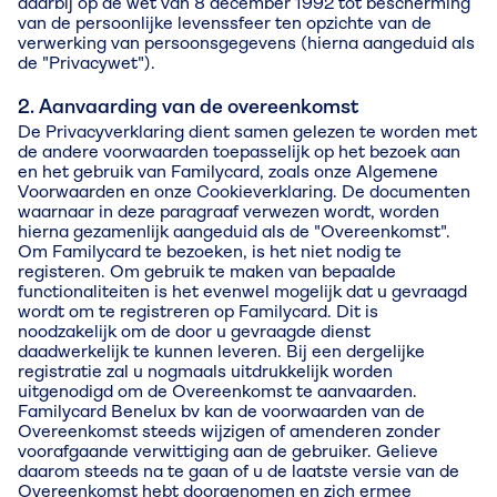
daarbij op de wet van 8 december 1992 tot bescherming
van de persoonlijke levenssfeer ten opzichte van de
verwerking van persoonsgegevens (hierna aangeduid als
de "Privacywet").
2. Aanvaarding van de overeenkomst
De Privacyverklaring dient samen gelezen te worden met
de andere voorwaarden toepasselijk op het bezoek aan
en het gebruik van Familycard, zoals onze Algemene
Voorwaarden en onze Cookieverklaring. De documenten
waarnaar in deze paragraaf verwezen wordt, worden
hierna gezamenlijk aangeduid als de "Overeenkomst".
Om Familycard te bezoeken, is het niet nodig te
registeren. Om gebruik te maken van bepaalde
functionaliteiten is het evenwel mogelijk dat u gevraagd
wordt om te registreren op Familycard. Dit is
noodzakelijk om de door u gevraagde dienst
daadwerkelijk te kunnen leveren. Bij een dergelijke
registratie zal u nogmaals uitdrukkelijk worden
uitgenodigd om de Overeenkomst te aanvaarden.
Familycard Benelux bv kan de voorwaarden van de
Overeenkomst steeds wijzigen of amenderen zonder
voorafgaande verwittiging aan de gebruiker. Gelieve
daarom steeds na te gaan of u de laatste versie van de
Overeenkomst hebt doorgenomen en zich ermee